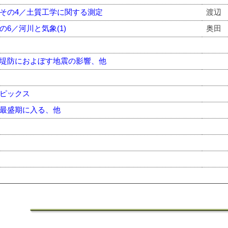
その4／土質工学に関する測定
渡辺
6／河川と気象(1)
奥田
堤防におよぼす地震の影響、他
ピックス
最盛期に入る、他