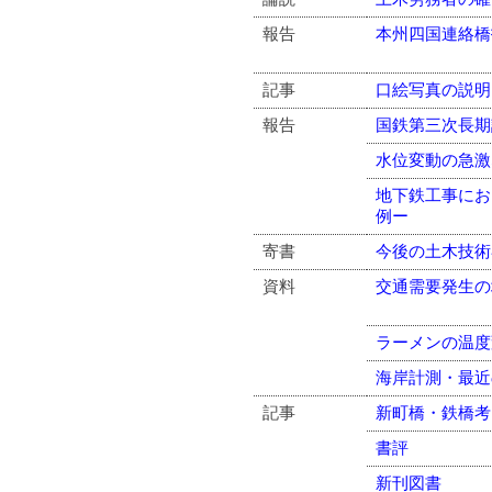
報告
本州四国連絡橋
記事
口絵写真の説明
報告
国鉄第三次長期
水位変動の急激
地下鉄工事にお
例ー
寄書
今後の土木技術
資料
交通需要発生の
ラーメンの温度
海岸計測・最近
記事
新町橋・鉄橋考
書評
新刊図書