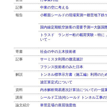
記事
中東の空に考える
報告
小断面シールドの現場実測ー都営地下鉄
国内線定期航空旅客の需要予測ー大阪国
トラスド ランガー桁の載荷実験－特に
いて－
寄書
社会の中の土木技術者
記事
サーミスタ利用の微流速計
フランス技術者のみた日本
解説
トンネル標準示方書（施工編）利用のた
波圧算定式について
資料
内水解析簡易逐次計算法についての一提
講座
シールド工法(4)シールド トンネル工事
論文紹介
単管足場の座屈強度他