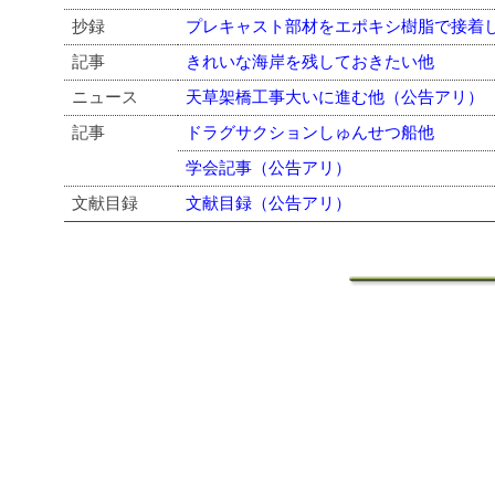
抄録
プレキャスト部材をエポキシ樹脂で接着
記事
きれいな海岸を残しておきたい他
ニュース
天草架橋工事大いに進む他（公告アリ）
記事
ドラグサクションしゅんせつ船他
学会記事（公告アリ）
文献目録
文献目録（公告アリ）