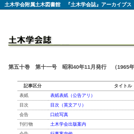
土木学会附属土木図書館
『土木学会誌』アーカイブス
第五十巻 第十一号 昭和40年11月発行 （1965
記事区分
タイトル
表紙
表紙表紙（公告アリ）
目次
目次（英文アリ）
会告
口絵写真
刊行物
土木学会出版案内
会告
行事案内他