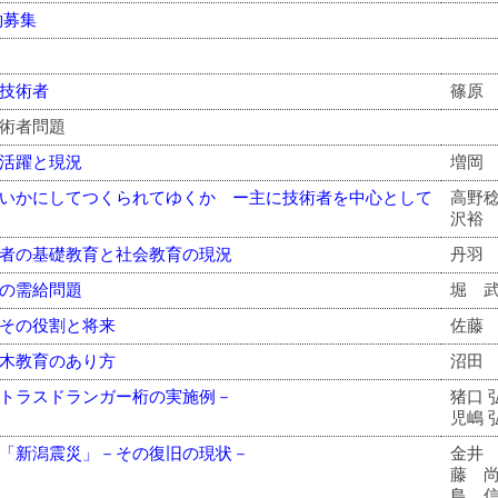
約募集
技術者
篠原
技術者問題
活躍と現況
増岡
いかにしてつくられてゆくか ー主に技術者を中心として
高野稔
沢裕
者の基礎教育と社会教育の現況
丹羽
の需給問題
堀 
その役割と将来
佐藤
木教育のあり方
沼田
トラスドランガー桁の実施例－
猪口 弘
児嶋 
「新潟震災」－その復旧の現状－
金井
藤 
島 