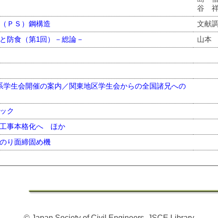
谷 
（ＰＳ）鋼構造
文献
と防食（第1回）－総論－
山本
系学生会開催の案内／関東地区学生会からの全国諸兄への
ック
工事本格化へ ほか
のり面締固め機
© Japan Society of Civil Engineers, JSCE Library