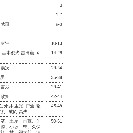
0
1-7
 武司
8-9
 康治
10-13
,宮本俊光,吉田巌,岡
14-28
 義次
29-34
武男
35-38
 吉彦
39-41
 政矩
42-44
, 永井 重光, 戸倉 隆,
45-49
弘行, 成岡 昌夫
 清、土屋 雷蔵、佐
50-61
尚徳、小坂 忠、久保
信弘、林 鋼太郎、渋