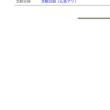
文献目録
文献目録（広告アリ）