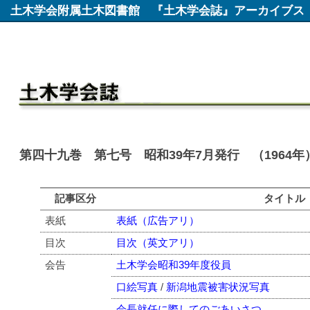
土木学会附属土木図書館
『土木学会誌』アーカイブス
第四十九巻 第七号 昭和39年7月発行 （1964年
記事区分
タイトル
表紙
表紙（広告アリ）
目次
目次（英文アリ）
会告
土木学会昭和39年度役員
口絵写真
/
新潟地震被害状況写真
会長就任に際してのごあいさつ