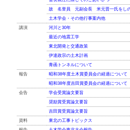
故 名誉員 元副会長 米元晋一氏をし
土木学会・その他行事案内他
講演
河川と30年
最近の地震工学
東北開発と交通政策
伊達政宗の土木計画
青函トンネルについて
報告
昭和38年度土木賞委員会の経過について
昭和38年度吉田賞委員会の経過について
会告
学会受賞論文要旨
奨励賞受賞論文要旨
吉田賞受賞論文要旨
資料
東北の工事トピックス
報告
土木学会東北大会報告