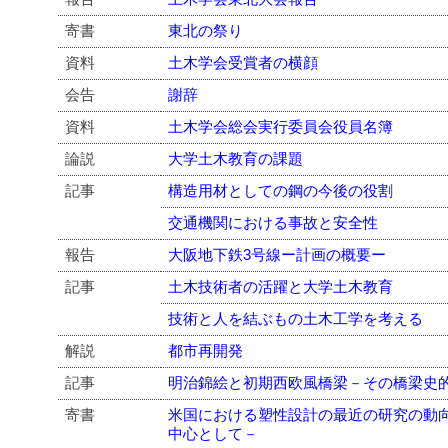
寄書
東北の祭り
資料
土木学会受賞者の横顔
会告
謝辞
資料
土木学会総会実行委員会役員名簿
論説
大学土木教育の課題
記事
構造用材としての鋼の今後の役割
交通機関における事故と安全性
報告
大阪地下鉄3号線ー計画の概要ー
記事
土木技術者の活躍と大学土木教育
技術と人を結ぶもの土木工学を考える
解説
都市再開発
記事
明治錦絵と初期西欧風橋梁－その橋梁史
寄書
米国における塑性設計の最近の研究の動向－L
中心として－