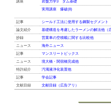
講座
岩盤力学3 ダム基礎
実用講座 爆破(8)
記事
シールド工法に使用する鋼製セグメント
論文紹介
基礎構造を考慮したラーメンの解法他（
抄録
営業車の空積載に関する比較他
ニュース
海外ニュース
記事
マンスリートピックス
ニュース
境大橋・関宿橋完成他
特許紹介
汚濁液浄化装置他
記事
学会記事
文献目録
文献目録（広告アリ）