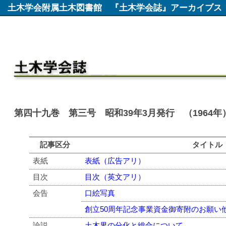
土木学会附属土木図書館
『土木学会誌』アーカイブス
第四十九巻 第三号 昭和39年3月発行 （1964年
記事区分
タイトル
表紙
表紙（広告アリ）
目次
目次（英文アリ）
会告
口絵写真
創立50周年記念事業資金御寄附のお願い
論説
土木界の分化と総合について