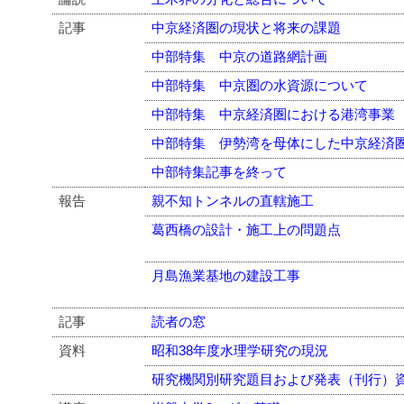
記事
中京経済圏の現状と将来の課題
中部特集 中京の道路網計画
中部特集 中京圏の水資源について
中部特集 中京経済圏における港湾事業
中部特集 伊勢湾を母体にした中京経済
中部特集記事を終って
報告
親不知トンネルの直轄施工
葛西橋の設計・施工上の問題点
月島漁業基地の建設工事
記事
読者の窓
資料
昭和38年度水理学研究の現況
研究機関別研究題目および発表（刊行）