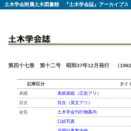
土木学会附属土木図書館
『土木学会誌』アーカイブス
第四十七巻 第十二号 昭和37年12月発行 （196
記事区分
タイ
表紙
表紙表紙（広告アリ）
目次
目次（英文アリ）
会告
土木学会刊行物案内
口絵写真
月間行事案内他