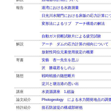
報告
港湾における水路測量
日光川水閘門における床版の応力計算に
変形法によるリブ アーチ構造の解法
自動ガス切断試験片による疲労試験
解説
アーチ ダムの応力計算の傾向について
放射性同位元素使用規定の概要
寄書
安藝 杏一先生を思ぶ
沢 勝蔵君をしのぶ
随想
戦時戦後の随想断片
淀川と塘沽港の思い出
講座
水資源講座 1.総論
論文紹介
Photogeology による水力開発地点の調
特許紹介
捨石防波堤の構成部材他