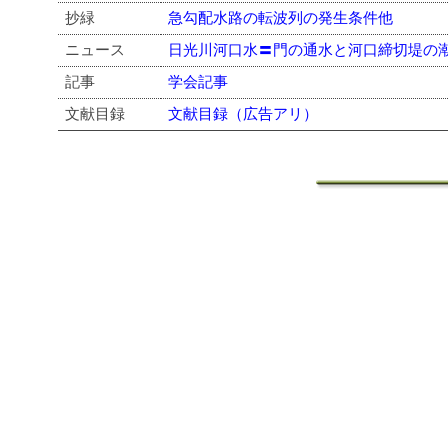
抄緑
急勾配水路の転波列の発生条件他
ニュース
日光川河口水〓門の通水と河口締切堤の
記事
学会記事
文献目録
文献目録（広告アリ）