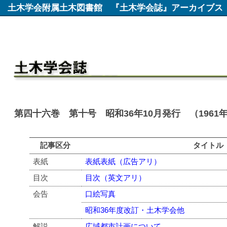
土木学会附属土木図書館
『土木学会誌』アーカイブス
第四十六巻 第十号 昭和36年10月発行 （1961
記事区分
タイトル
表紙
表紙表紙（広告アリ）
目次
目次（英文アリ）
会告
口絵写真
昭和36年度改訂・土木学会他
解説
広域都市計画について