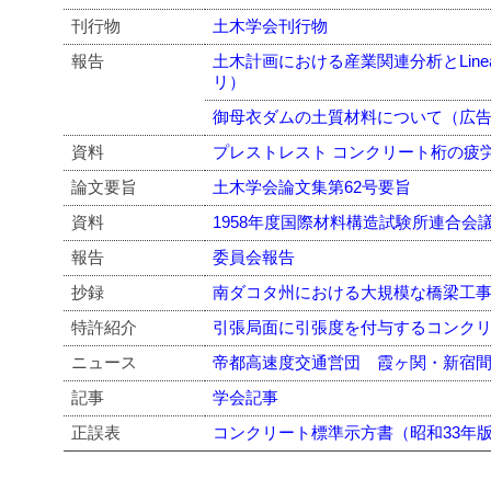
刊行物
土木学会刊行物
報告
土木計画における産業関連分析とLinear
リ）
御母衣ダムの土質材料について（広
資料
プレストレスト コンクリート桁の疲
論文要旨
土木学会論文集第62号要旨
資料
1958年度国際材料構造試験所連合会議
報告
委員会報告
抄録
南ダコタ州における大規模な橋梁工
特許紹介
引張局面に引張度を付与するコンク
ニュース
帝都高速度交通営団 霞ヶ関・新宿
記事
学会記事
正誤表
コンクリート標準示方書（昭和33年