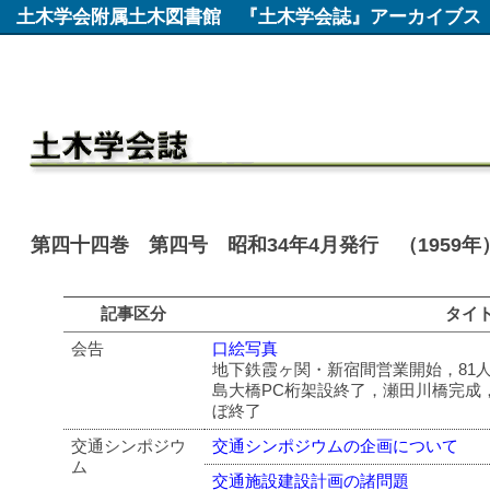
土木学会附属土木図書館
『土木学会誌』アーカイブス
第四十四巻 第四号 昭和34年4月発行 （1959年
記事区分
タイ
会告
口絵写真
地下鉄霞ヶ関・新宿間営業開始，81
島大橋PC桁架設終了，瀬田川橋完成
ぼ終了
交通シンポジウ
交通シンポジウムの企画について
ム
交通施設建設計画の諸問題