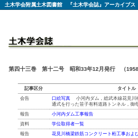
土木学会附属土木図書館
『土木学会誌』アーカイブス
第四十三巻 第十二号 昭和33年12月発行 （195
記事区分
タイトル
会告
口絵写真
小河内ダム，総武本線花見川橋
通式を行った笹子有料道路トンネル，御
報告
小河内ダム工事報告
資料
学位取得者一覧
報告
花見川橋梁鉄筋コンクリート桁工事およ