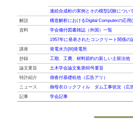
連続合成桁の実例とその模型試験につい
解説
構造解析におけるDigital Computerの応用(
資料
学会備付図書雑誌（外国）一覧
1957年に発表されたコンクリート関係
講座
発電水力[III]発電所
抄録
工期、工費、材料節約の新しい土留法他
論文要旨
土木学会論文集第60号要旨
特許紹介
側沓付基礎杭他（広告アリ）
ニュース
御母衣ロックフィル ダム工事状況（広
記事
学会記事