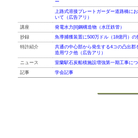
ー
上路式溶接プレートガーダー道路橋に
いて（広告アリ）
講座
発電水力[II]鋼構造物（水圧鉄管）
抄録
魚導捕獲装置に500万ドル（18億円）
特許紹介
共通の中心部から発生する4コの凸出郡
造用ワク他（広告アリ）
ニュース
室蘭駅石炭船積施設増強第一期工事に
記事
学会記事