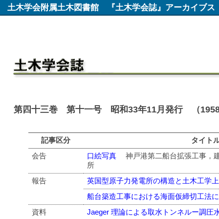
土木学会附属土木図書館
『土木学会誌』アーカイブス
第四十三巻 第十一号 昭和33年11月発行 （195
記事区分
タイト
会告
口絵写真
神戸港第二船台拡張工事，建
所
報告
英国型原子力発電所の構造と土木工学
船台築造工事における海面仮締切工法
資料
Jaeger 理論による取水トンネルー調