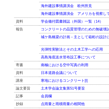
海外建設事情講演会 欧州所見
海外建設事情講演会 アメリカを視察し
資料
学会備付図書雑誌（外国）一覧（14）
報告
コンクリートの品質管理のための無破壊
城ケ島橋梁の計画－主として箱桁の設計
光弾性実験法とその土木工学への応用
高島海底送水管布設工事について
寄書
南極における空中写真の利用
資料
日本道路会議について
講座
寒地におけるコンクリート[I]
論文要旨
土木学会論文集第51号要旨
記事
会員欄
抄録
点雨量と雨積雨量の相関他