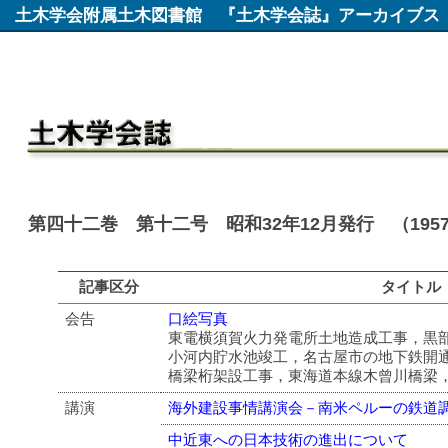
土木学会附属土木図書館
『土木学会誌』アーカイブス
第四十二巻 第十二号 昭和32年12月発行 （195
記事区分
タイトル
会告
口絵写真
東電横須賀火力発電所土地造成工事，黒
小河内貯水池竣工，名古屋市の地下鉄開
橋梁桁架設工事，東海道本線木曾川橋梁
講演
海外建設事情講演会－南米ペルーの鉄道
中近東への日本技術の進出について