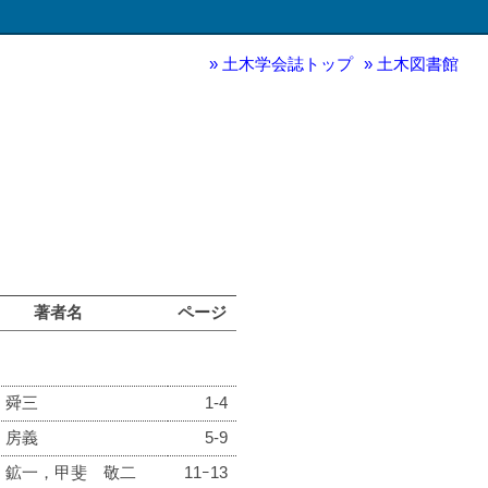
土木学会誌トップ
土木図書館
著者名
ページ
 舜三
1-4
 房義
5-9
 鉱一，甲斐 敬二
11ｰ13