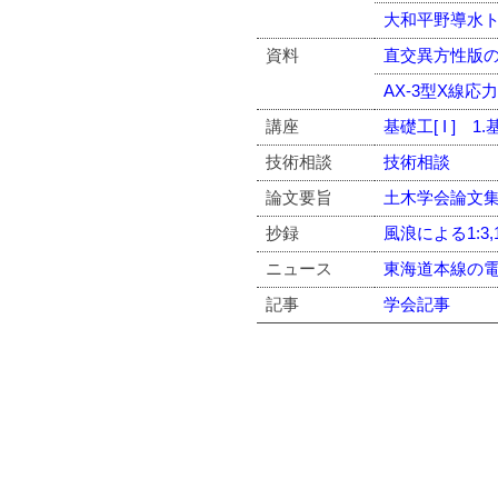
大和平野導水
資料
直交異方性版
AX-3型X線
講座
基礎工[ I ] 1
技術相談
技術相談
論文要旨
土木学会論文集
抄録
風浪による1:3
ニュース
東海道本線の
記事
学会記事