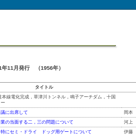
年11月発行 （1956年）
タイトル
道本線電化完成，草津川トンネル，鳴子アーチダム，十国
カー
会議に出席して
岡本
作業の当面する二，三の問題について
河上
、特にセミ・ドライ ドッグ用ゲートについて
伊藤