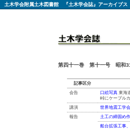
土木学会附属土木図書館
『土木学会誌』アーカイブス
第四十一巻 第十一号 昭和31
記事区分
会告
口絵写真
東海
峠にケーブル
講演
世界地震工学
報告
土工の締固め
船台拡張工事