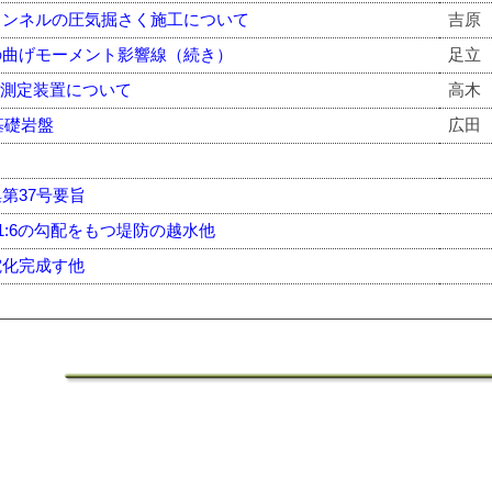
トンネルの圧気掘さく施工について
吉原
の曲げモーメント影響線（続き）
足立
応力測定装置について
高木
.基礎岩盤
広田
第37号要旨
,1:6の勾配をもつ堤防の越水他
電化完成す他