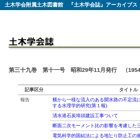
土木学会附属土木図書館
『土木学会誌』アーカイブス
第三十九巻 第十一号 昭和29年11月発行 （195
記事区分
タイトル
報告
横から一様な流入のある開水路の不定流
する水理学的研究(第１報)
清水港石炭埠頭建設工事ついて
断面二次モーメント比の影響を考慮した
電気科学的固結法による地辷り防止工の