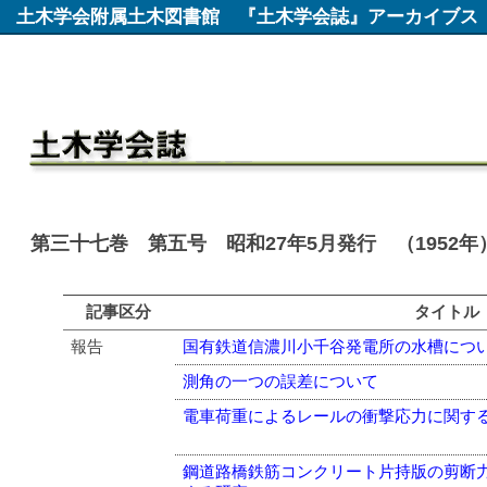
土木学会附属土木図書館
『土木学会誌』アーカイブス
第三十七巻 第五号 昭和27年5月発行 （1952年
記事区分
タイトル
報告
国有鉄道信濃川小千谷発電所の水槽につ
測角の一つの誤差について
電車荷重によるレールの衝撃応力に関す
鋼道路橋鉄筋コンクリート片持版の剪断