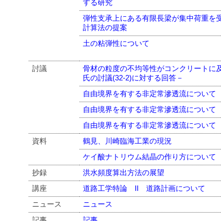
する研究
弾性支承上にある有限長梁が集中荷重を
計算法の提案
土の粘弾性について
討議
骨材の粒度の不均等性がコンクリートに
氏の討議(32-2)に対する回答－
自由境界を有する非定常滲透流について
自由境界を有する非定常滲透流について
自由境界を有する非定常滲透流について
資料
鶴見、川崎臨海工業の現況
ケイ酸ナトリウム結晶の作り方について
抄録
洪水頻度算出方法の展望
講座
道路工学特論 II 道路計画について
ニュース
ニュース
記事
記事