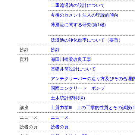
二重滬過法の設計について
今後のセメント注入の理論的傾向
薄層流に関する研究(第1報)
沈澄池の浄化効率について（要旨）
抄録
抄録
資料
瀬田川橋梁改良工事
基礎井筒設計について
アンチクリーパーの造り方及びその合理
国際コンクリート ポンプ
土木統計資料(IX)
講座
土質力学III 土の工学的性質とその試験(1
ニュース
ニュース
読者の頁
読者の頁