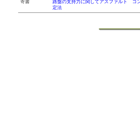
寄書
路盤の支持力に関してアスファルト コ
定法