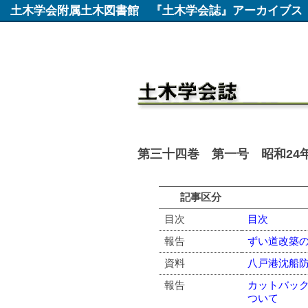
土木学会附属土木図書館
『土木学会誌』アーカイブス
第三十四巻 第一号 昭和24年
記事区分
目次
目次
報告
ずい道改築
資料
八戸港沈船
報告
カットバック
ついて