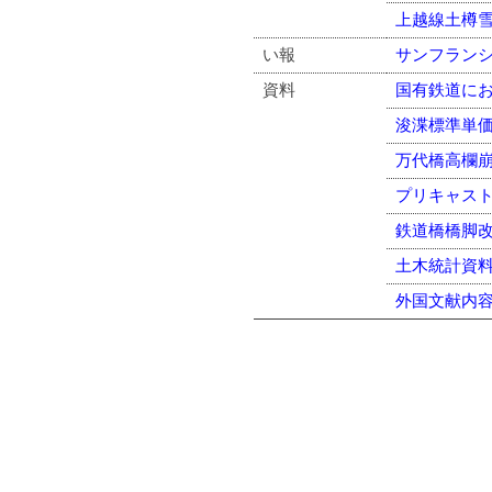
上越線土樽
い報
サンフラン
資料
国有鉄道に
浚渫標準単
万代橋高欄
プリキャス
鉄道橋橋脚
土木統計資料(
外国文献内容目