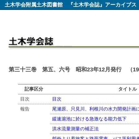
土木学会附属土木図書館
『土木学会誌』アーカイブス
第三十三巻 第五、六号 昭和23年12月発行 （19
記事区分
タイトル
目次
目次
報告
尾瀬原、只見川、利根川の水力開発計画
緩速滬池に於ける急激なる能力低下
洪水流量測量の補正法
郊外より着旅客と路面電車、バス等利用