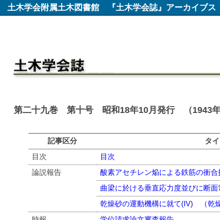
土木学会附属土木図書館
『土木学会誌』アーカイブス
第二十九巻 第十号 昭和18年10月発行 （1943
記事区分
タイ
目次
目次
論説報告
酸素アセチレン焔による鉄筋の衝合
曲梁に於ける垂直応力度並びに断面
乾燥砂の運動機構に就て(IV) （
時報
学位請求論文審査報告