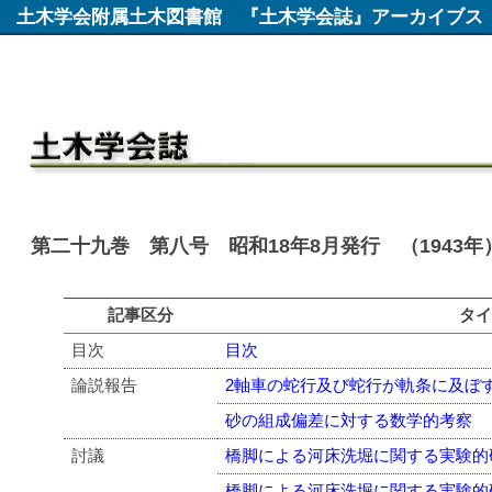
土木学会附属土木図書館
『土木学会誌』アーカイブス
第二十九巻 第八号 昭和18年8月発行 （1943年
記事区分
タ
目次
目次
論説報告
2軸車の蛇行及び蛇行が軌条に及ぼ
砂の組成偏差に対する数学的考察
討議
橋脚による河床洗堀に関する実験的
橋脚による河床洗堀に関する実験的