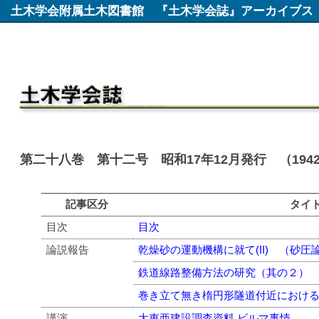
土木学会附属土木図書館
『土木学会誌』アーカイブス
第二十八巻 第十二号 昭和17年12月発行 （194
記事区分
タイ
目次
目次
論説報告
乾燥砂の運動機構に就て(II) （砂
鉄道線路整備方法の研究（其の２）
巻き立て無き楕円形隧道付近におけ
講演
大東亜建設調査資料 ビルマ事情