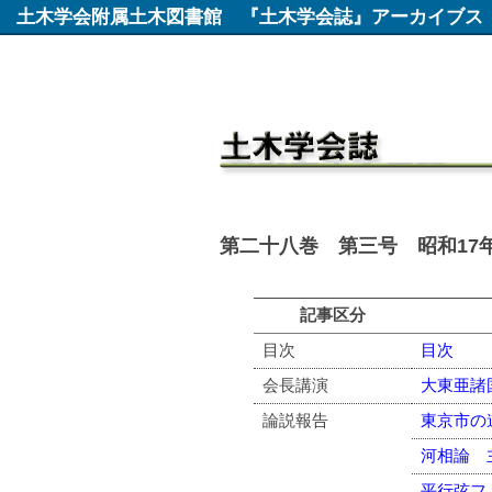
土木学会附属土木図書館
『土木学会誌』アーカイブス
第二十八巻 第三号 昭和17年
記事区分
目次
目次
会長講演
大東亜諸
論説報告
東京市の
河相論 
平行弦フ