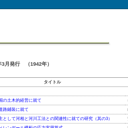
3月発行 （1942年）
タイトル
国の土木的経営に就て
道路鋪装に就て
主として河相と河川工法との関連性に就ての研究（其の3）
ィレンデール構桁の応力実用算式