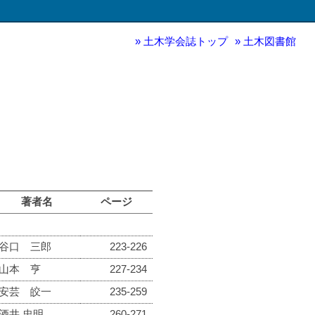
土木学会誌トップ
土木図書館
著者名
ページ
谷口 三郎
223-226
山本 亨
227-234
安芸 皎一
235-259
酒井 忠明
260-271