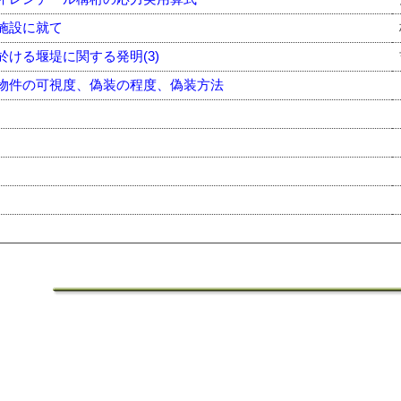
施設に就て
於ける堰堤に関する発明(3)
物件の可視度、偽装の程度、偽装方法