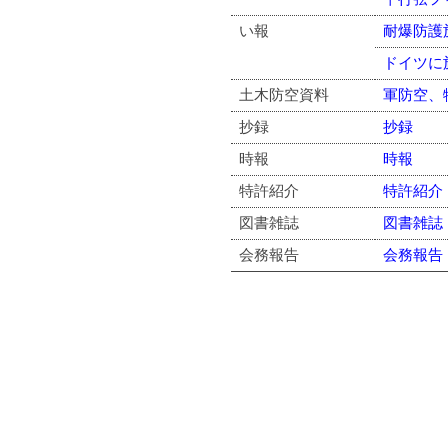
い報
耐爆防護
ドイツに
土木防空資料
軍防空、
抄録
抄録
時報
時報
特許紹介
特許紹介
図書雑誌
図書雑誌
会務報告
会務報告