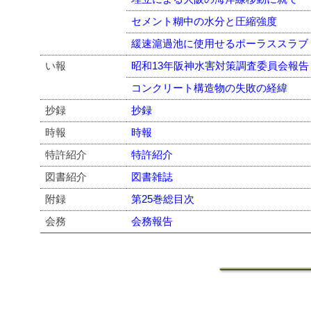
セメント糊中の水分と圧縮強度
緩速滬過池に使用せるポーラススラブ
い報
昭和13年阪神水害対策調査委員会報告
コンクリート構造物の失敗の経緯
抄録
抄録
時報
時報
特許紹介
特許紹介
図書紹介
図書雑誌
附録
第25巻総目次
会務
会務報告