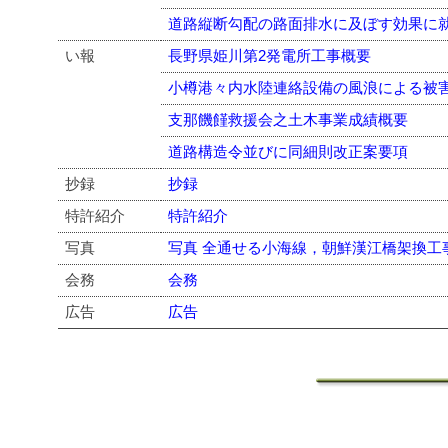
道路縦断勾配の路面排水に及ぼす効果に
い報
長野県姫川第2発電所工事概要
小樽港々内水陸連絡設備の風浪による被
支那饑饉救援会之土木事業成績概要
道路構造令並びに同細則改正案要項
抄録
抄録
特許紹介
特許紹介
写真
写真 全通せる小海線，朝鮮漢江橋架換工
会務
会務
広告
広告