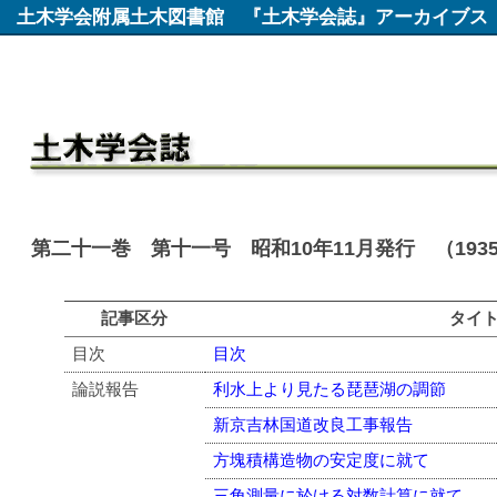
土木学会附属土木図書館
『土木学会誌』アーカイブス
第二十一巻 第十一号 昭和10年11月発行 （193
記事区分
タイ
目次
目次
論説報告
利水上より見たる琵琶湖の調節
新京吉林国道改良工事報告
方塊積構造物の安定度に就て
三角測量に於ける対数計算に就て