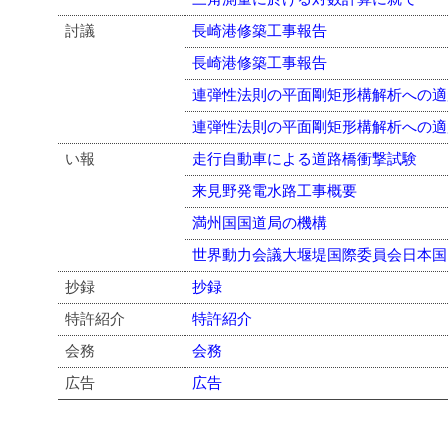
討議
長崎港修築工事報告
長崎港修築工事報告
連弾性法則の平面剛矩形構解析への適
連弾性法則の平面剛矩形構解析への適
い報
走行自動車による道路橋衝撃試験
来見野発電水路工事概要
満州国国道局の機構
世界動力会議大堰堤国際委員会日本国
抄録
抄録
特許紹介
特許紹介
会務
会務
広告
広告