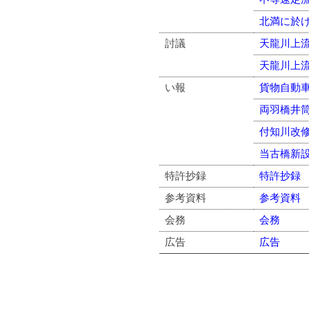
北満に於
討議
天龍川上
天龍川上
い報
貨物自動
両羽橋井
付知川改
当古橋新
特許抄録
特許抄録
参考資料
参考資料
会務
会務
広告
広告