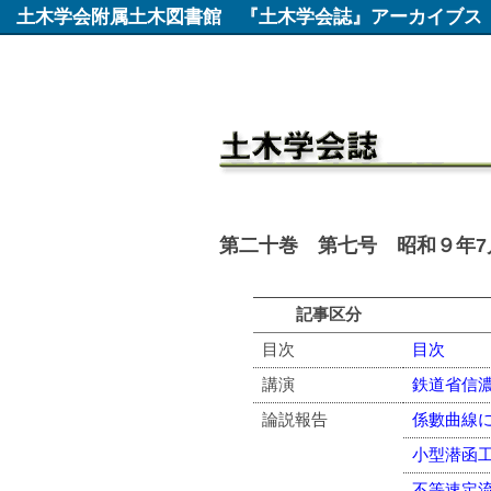
土木学会附属土木図書館
『土木学会誌』アーカイブス
第二十巻 第七号 昭和９年7月
記事区分
目次
目次
講演
鉄道省信
論説報告
係數曲線
小型潜函
不等速定