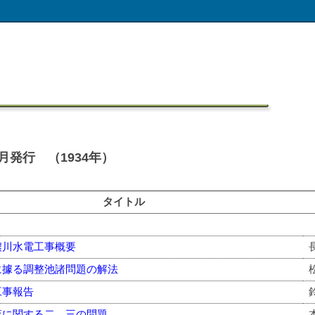
発行 （1934年）
タイトル
濃川水電工事概要
に據る調整池諸問題の解法
工事報告
流に関する二，三の問題