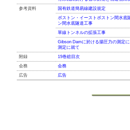
参考資料
国有鉄道簡易線建設規定
ボストン・イーストボストン間水底
ン間水底隧道工事
單線トンネルの拡張工事
Gibson Damに於ける揚圧力の測定に
測定に就て
附録
19巻総目次
会務
会務
広告
広告