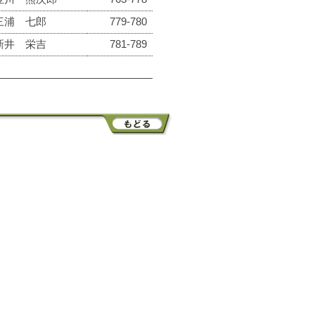
三浦 七郎
779-780
新井 栄吉
781-789