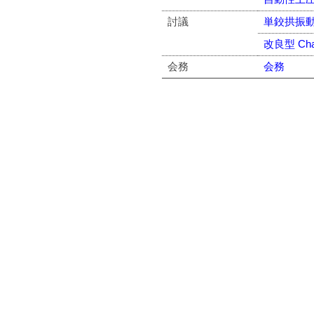
討議
単鉸拱振
改良型 Cham
会務
会務