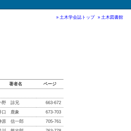
土木学会誌トップ
土木図書館
著者名
ページ
小野 諒兄
663-672
井口 鹿象
673-703
神原 信一郎
705-761
並川 熊次郎
763-778