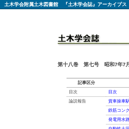
土木学会附属土木図書館
『土木学会誌』アーカイブス
第十八巻 第七号 昭和7年7月
記事区分
目次
目次
論説報告
貨車操車
鉄筋コン
発電用水
自動性土