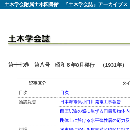
土木学会附属土木図書館
『土木学会誌』アーカイブス
第十七巻 第八号 昭和６年8月発行 （1931年）
記事区分
タ
目次
目次
論説報告
日本海電気小口川発電工事報告
耐圧試験の際に生ずる円筒形物体内
剛体上に於ける水平弾性層の応力及
討議
操車場に於ける貨車滞留時間に就て