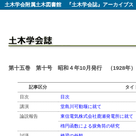
土木学会附属土木図書館
『土木学会誌』アーカイブス
第十五巻 第十号 昭和４年10月発行 （1928年
記事区分
タイ
目次
目次
講演
堂島川可動堰に就て
論説報告
東信電気株式会社鹿瀬発電所に就て
楕円函数による捩角筒の研究
討議
橋梁の外観