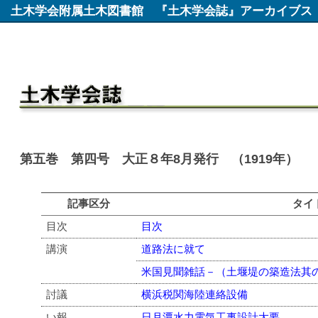
土木学会附属土木図書館
『土木学会誌』アーカイブス
第五巻 第四号 大正８年8月発行 （1919年）
記事区分
タイ
目次
目次
講演
道路法に就て
米国見聞雑話－（土堰堤の築造法其
討議
横浜税関海陸連絡設備
い報
日月潭水力電気工事設計大要