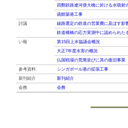
四鄭鉄路遼河便大橋に於ける水噴射
函館築港工事
討議
線路選定の鉄道の営業費に及ぼす影
鉄道構橋の応力実測中に認められた
い報
第15回上水協議会概況
大正7年度水害の概況
仏国戦場の荒廃並びに其の復旧事業
参考資料
シンガポール港の拡張工事
新刊紹介
新刊紹介
会務
会務