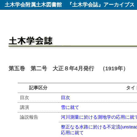
土木学会附属土木図書館
『土木学会誌』アーカイブス
第五巻 第二号 大正８年4月発行 （1919年）
記事区分
タイ
目次
目次
講演
雪に就て
論説報告
河川測量に於ける測地学の応用に就
整正なる水路に於ける不定流(unstead
応用に就て