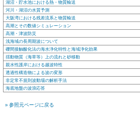
湖沼・貯水池における熱・物質輸送
河川・湖沼の水質予測
大阪湾における残差流系と物質輸送
高潮とその数値シミュレーション
高潮・津波防災
浅海域の長周期波について
礫間接触酸化法の海水浄化特性と海域浄化効果
揺動物質（海草等）上の流れと砂移動
親水性護岸における越波特性
透過性構造物による波の変形
非定常不規則波動場の解析手法
海底地盤の波浪応答
参照元ページに戻る