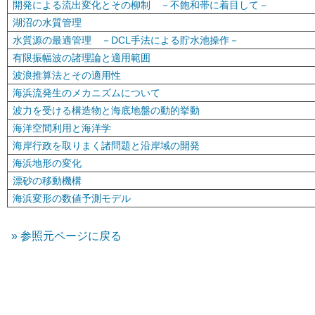
開発による流出変化とその柳制 －不飽和帯に着目して－
湖沼の水質管理
水質源の最適管理 －DCL手法による貯水池操作－
有限振幅波の諸理論と適用範囲
波浪推算法とその適用性
海浜流発生のメカニズムについて
波力を受ける構造物と海底地盤の動的挙動
海洋空間利用と海洋学
海岸行政を取りまく諸問題と沿岸域の開発
海浜地形の変化
漂砂の移動機構
海浜変形の数値予測モデル
参照元ページに戻る