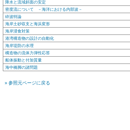
降水と流域斜面の安定
密度流について －海洋における内部波－
砕波特論
海岸土砂収支と海浜変形
海岸浸食対策
港湾構造物の設計の自動化
海岸堤防の水理
構造物の流体力弾性応答
船体振動と付加質量
海中橋脚の諸問題
参照元ページに戻る