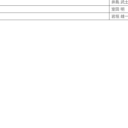
て
井島 武
室田 明
岩垣 雄