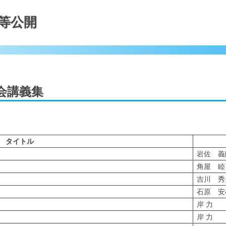
等公開
会講義集
タイトル
岩佐 義
角屋 睦
吉川 秀
石原 安
岸 力
岸 力