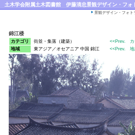
土木学会附属土木図書館
伊藤清忠景観デザイン・フォ
景観デザイン・フォト
錦江楼
カテゴリ
街並・集落（建築）
<<Prev.
カ
地域
東アジア／オセアニア 中国 錦江
<<Prev.
地