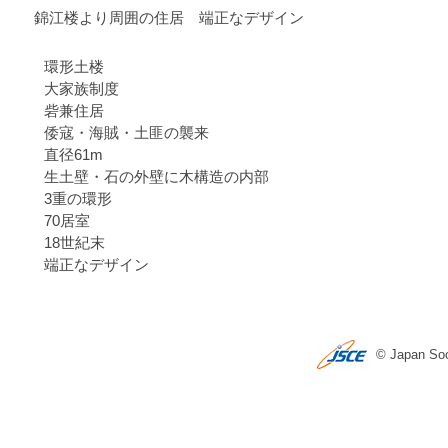
錦江楼より周囲の住居 端正なデザイン
環形土楼
大家族制度
砦兼住居
倭寇・海賊・土匪の襲来
直径61m
生土壁・石の外壁に木構造の内部
3重の環形
70居室
18世紀末
端正なデザイン
© Japan Soci