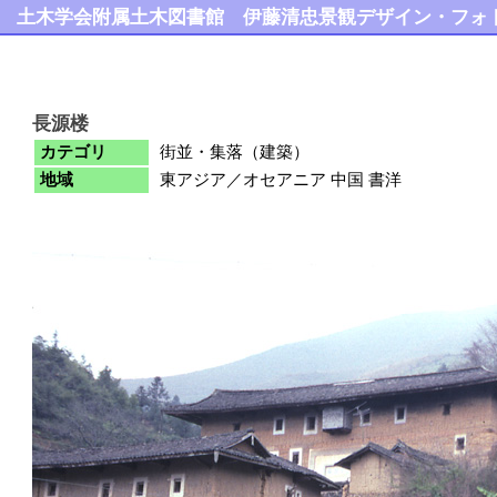
土木学会附属土木図書館
伊藤清忠景観デザイン・フォ
長源楼
カテゴリ
街並・集落（建築）
地域
東アジア／オセアニア 中国 書洋