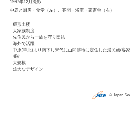
1997年12月撮影
中庭と厨房・食堂（左）、客間・浴室・家畜舎（右）
環形土楼
大家族制度
先住民から一族を守り団結
海外で活躍
中原(華北)より南下し宋代に山間僻地に定住した漢民族(客家
4階
大規模
雄大なデザイン
© Japan Soci