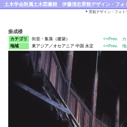
土木学会附属土木図書館
伊藤清忠景観デザイン・フォ
景観デザイン・フォト
振成楼
カテゴリ
街並・集落（建築）
<<Prev.
カ
地域
東アジア／オセアニア 中国 永定
<<Prev.
地