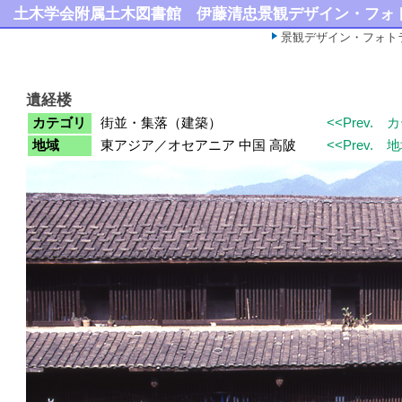
土木学会附属土木図書館
伊藤清忠景観デザイン・フォ
景観デザイン・フォト
遺経楼
カテゴリ
街並・集落（建築）
<<Prev.
カ
地域
東アジア／オセアニア 中国 高陂
<<Prev.
地