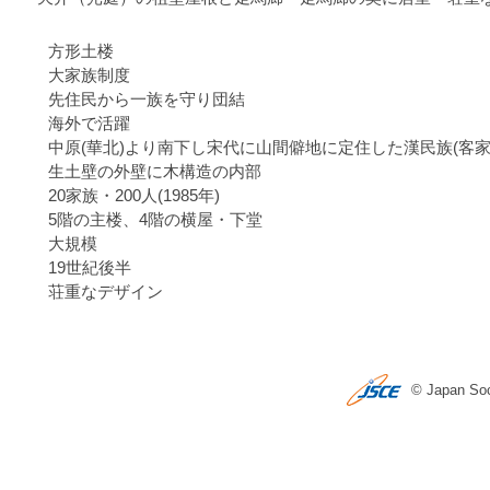
方形土楼
大家族制度
先住民から一族を守り団結
海外で活躍
中原(華北)より南下し宋代に山間僻地に定住した漢民族(客家
生土壁の外壁に木構造の内部
20家族・200人(1985年)
5階の主楼、4階の横屋・下堂
大規模
19世紀後半
荘重なデザイン
© Japan Soci