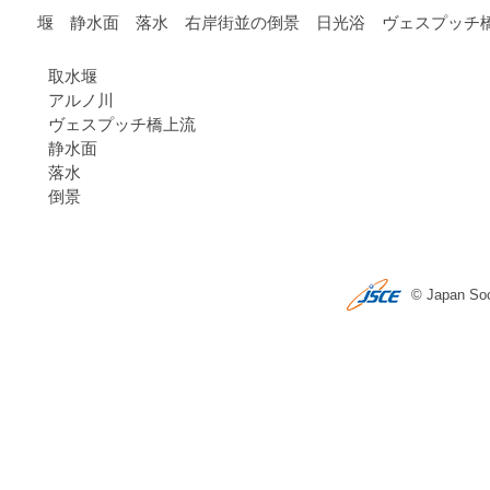
堰 静水面 落水 右岸街並の倒景 日光浴 ヴェスプッチ
取水堰
アルノ川
ヴェスプッチ橋上流
静水面
落水
倒景
© Japan Soci