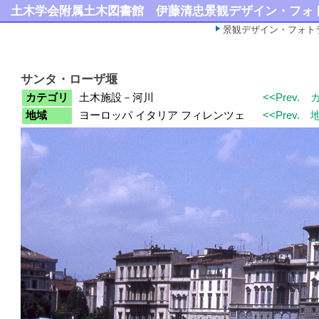
土木学会附属土木図書館
伊藤清忠景観デザイン・フォ
景観デザイン・フォト
サンタ・ローザ堰
カテゴリ
土木施設－河川
<<Prev.
地域
ヨーロッパ イタリア フィレンツェ
<<Prev.