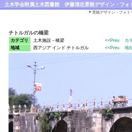
土木学会附属土木図書館
伊藤清忠景観デザイン・フォ
景観デザイン・フォト
チトルガルの橋梁
カテゴリ
土木施設－橋梁
<<Prev.
カ
地域
西アジア インド チトルガル
<<Prev.
地