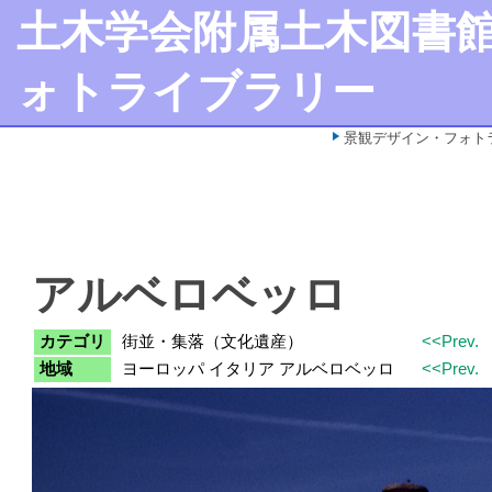
土木学会附属土木図書
ォトライブラリー
景観デザイン・フォト
アルベロベッロ
カテゴリ
街並・集落（文化遺産）
<<Prev.
地域
ヨーロッパ イタリア アルベロベッロ
<<Prev.