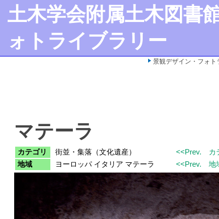
土木学会附属土木図書
ォトライブラリー
景観デザイン・フォト
マテーラ
カテゴリ
街並・集落（文化遺産）
<<Prev.
カ
地域
ヨーロッパ イタリア マテーラ
<<Prev.
地