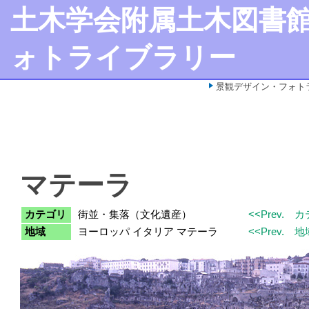
土木学会附属土木図書
ォトライブラリー
景観デザイン・フォト
マテーラ
カテゴリ
街並・集落（文化遺産）
<<Prev.
カ
地域
ヨーロッパ イタリア マテーラ
<<Prev.
地