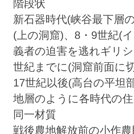
階段状
新石器時代(峡谷最下層
(上の洞窟)、8・9世紀
義者の迫害を逃れギリシ
世紀までに(洞窟前面に
17世紀以後(高台の平坦
地層のように各時代の住
同一材質
戦後農地解放前の小作農