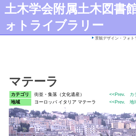
土木学会附属土木図書
ォトライブラリー
景観デザイン・フォト
マテーラ
カテゴリ
街並・集落（文化遺産）
<<Prev.
カ
地域
ヨーロッパ イタリア マテーラ
<<Prev.
地