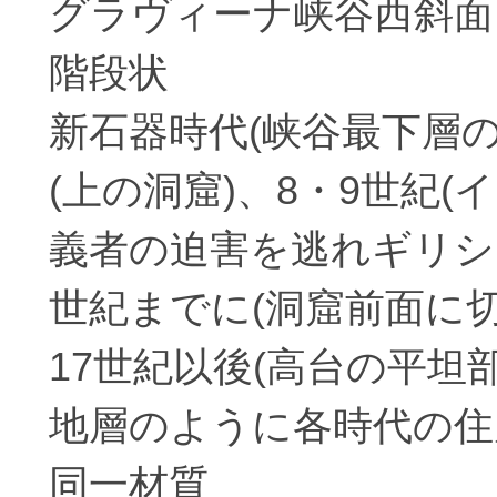
グラヴィーナ峡谷西斜面
階段状
新石器時代(峡谷最下層
(上の洞窟)、8・9世紀
義者の迫害を逃れギリシ
世紀までに(洞窟前面に
17世紀以後(高台の平坦
地層のように各時代の住
同一材質