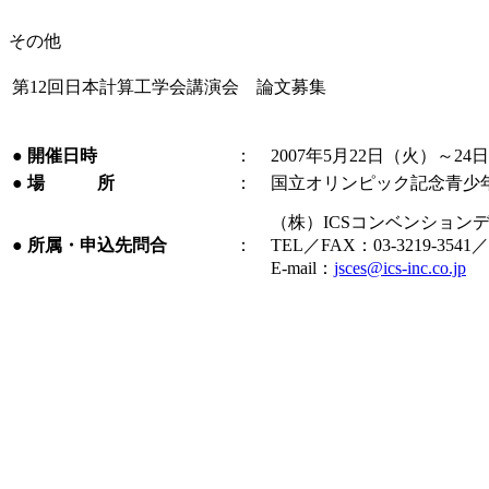
その他
第12回日本計算工学会講演会 論文募集
●
開催日時
：
2007年5月22日（火）～24
●
場 所
：
国立オリンピック記念青少
（株）ICSコンベンション
●
所属・申込先問合
：
TEL／FAX：03-3219-3541／0
E-mail：
jsces@ics-inc.co.jp