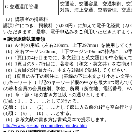
交通流、交通容量、交通制御、交
G 交通運用管理
対策、海上交通、空港管理、交通量
（2）講演者の掲載料
講演1件につき、掲載料（6,000円）に加えて電子化経費（2
いただきます。是非、電子申込みをご利用いただきますよう
■ 講演原稿執筆要領
（a）A4判の用紙（左右210mm、上下297mm）を使用してく
（b）左右マージン20mm、上下マージン19mmの枠内に、52
（c）1頁目の4行目までに、和文題目と英文題目を中心揃え
（d）1頁目の5～7行目に、著者名（和文・英文共）を右揃え
（e）1頁目の9行目から、本文を2段組で記述してください。
（f）1頁目の左下の脚注に（罫線の下に本文より小さい文字
(1)キーワード（上記のキーワード欄の中から最大4つ選んで
(2)著者全員の会員種別、学位、所属（所在地、電話番号、FAX
（g）章・節・項の書き方は以下の通りとします。
(1)章：1．、2．、…として3行とる。
(2)節：（1）、（2）、…として節に入る前の1行を空白行と
(3)項：（a）、（b）、…とする。
（h）参考文献の書き方は書式見本で提示します。
http://www.jsce.or.jp/committee/ip/index.htm