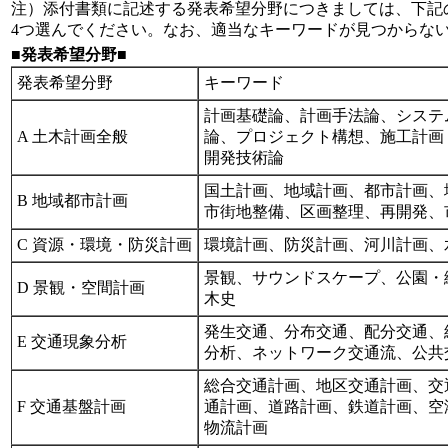
注）添付書類に記述する発表希望分野につきましては、下記
4つ選んでください。なお、適当なキーワードが見つからない
■発表希望分野■
発表希望分野
キーワード
計画基礎論、計画手法論、システ
A 土木計画全般
論、プロジェクト構想、施工計画
開発技術論
国土計画、地域計画、都市計画、
B 地域都市計画
市街地整備、区画整理、再開発、
C 資源・環境・防災計画
環境計画、防災計画、河川計画、
景観、サウンドスケープ、公園・
D 景観・空間計画
木史
発生交通、分布交通、配分交通、
E 交通現象分析
分析、ネットワーク交通流、公共
総合交通計画、地区交通計画、交
F 交通基盤計画
通計画、道路計画、鉄道計画、空
物流計画