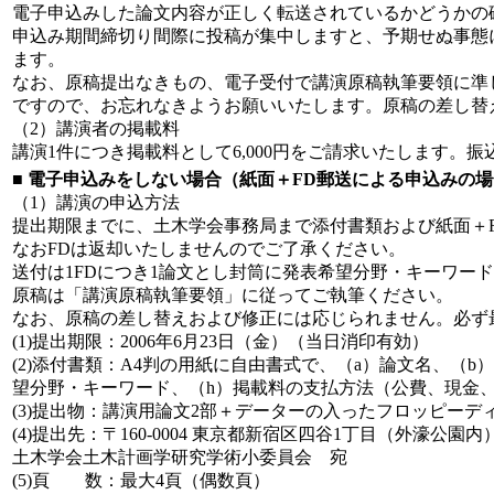
電子申込みした論文内容が正しく転送されているかどうかの確認
申込み期間締切り間際に投稿が集中しますと、予期せぬ事態
ます。
なお、原稿提出なきもの、電子受付で講演原稿執筆要領に準
ですので、お忘れなきようお願いいたします。原稿の差し替
（2）講演者の掲載料
講演1件につき掲載料として6,000円をご請求いたします。振
■
電子申込みをしない場合（紙面＋FD郵送による申込みの場
（1）講演の申込方法
提出期限までに、土木学会事務局まで添付書類および紙面＋FD
なおFDは返却いたしませんのでご了承ください。
送付は1FDにつき1論文とし封筒に発表希望分野・キーワー
原稿は「講演原稿執筆要領」に従ってご執筆ください。
なお、原稿の差し替えおよび修正には応じられません。必ず
(1)提出期限：2006年6月23日（金）（当日消印有効）
(2)添付書類：A4判の用紙に自由書式で、（a）論文名、（
望分野・キーワード、（h）掲載料の支払方法（公費、現金
(3)提出物：講演用論文2部＋データーの入ったフロッピー
(4)提出先：〒160-0004 東京都新宿区四谷1丁目（外濠公園内
土木学会土木計画学研究学術小委員会 宛
(5)頁 数：最大4頁（偶数頁）