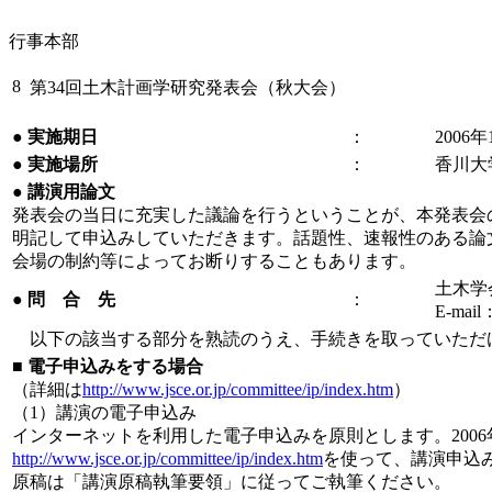
行事本部
8
第34回土木計画学研究発表会（秋大会）
●
実施期日
：
2006
●
実施場所
：
香川大
●
講演用論文
発表会の当日に充実した議論を行うということが、本発表会
明記して申込みしていただきます。話題性、速報性のある論
会場の制約等によってお断りすることもあります。
土木学
●
問 合 先
：
E-mail
以下の該当する部分を熟読のうえ、手続きを取っていただ
■
電子申込みをする場合
（詳細は
http://www.jsce.or.jp/committee/ip/index.htm
）
（1）講演の電子申込み
インターネットを利用した電子申込みを原則とします。2006年
http://www.jsce.or.jp/committee/ip/index.htm
を使って、講演申込
原稿は「講演原稿執筆要領」に従ってご執筆ください。