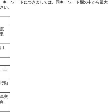
、キーワー ドにつきましては、同キーワード欄の中から最大
ださい。
制度
理、
利用、
、土
通行動
転車交
価、