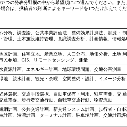
の7つの発表分野欄の中から希望順に2つ選んでください。また
場合は、投稿者の判 断によるキーワードを1つだけ加えてく
ム分析、調査論、公共事業評価法、整備効果計測法、財源・ 
・管理、土木施設維持管理、意識調査分析、計画情報、情報処
地区計画、住宅立地、産業立地、人口分布、地価分析、土地 
市民参加、GIS、リモートセンシング、測量
水資源計画、エネルギー計画、地球環境問題、交通公害測量
緑地、親水計画、観光・余暇、空間整備・設計、イメージ分析
経路選択、交通手段選択、自動車保有・利用、駐車需要、交 
交通需要、歩行者交通行動、自転車交通行動、物資流動
通網計画、公共交通計画、新交通システム計画、歩行者・自 
港計画、港湾計画、ターミナル計画、駐車場計画、交通計画評