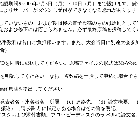
期間を2006年7月3日（月）～10日（月）まで設けます。
によりサーバーがダウンし受付ができなくなる恐れがあります
じていないもの、および期限後の電子投稿のものは原則として
えおよび修正には応じられません。必ず最終原稿を投稿してく
込手数料は各自ご負担願います。また、大会当日に別途大会参加費（
合）
を同時に郵送してください。原稿ファイルの形式はMs-Word
ドを明記してください。なお、複数編を一括して申込む場合でも1
最終原稿を提出してください。
b）発表者名・連名者名・所属、（c）連絡先、（d）論文概要、 
、振込）［請求書式 に指定がある場合はその旨を明記］
ディスクおよび添付書類。フロッピーディスクのラ ベルに論文
）