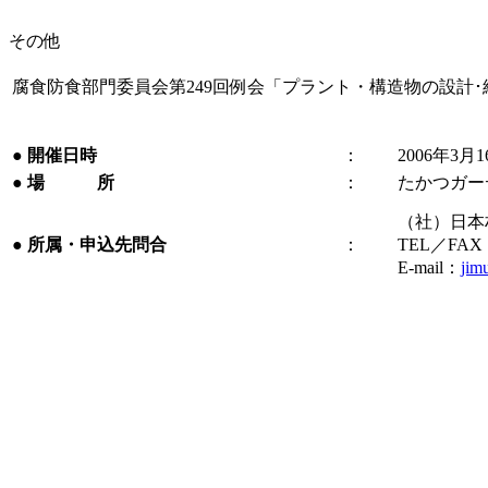
その他
腐食防食部門委員会第249回例会「プラント・構造物の設計
●
開催日時
：
2006年3月
●
場 所
：
たかつガー
（社）日本
●
所属・申込先問合
：
TEL／FAX：0
E-mail：
jim