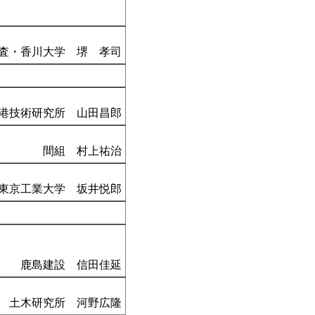
査・香川大学 堺 孝司
港技術研究所 山田昌郎
間組 村上祐治
東京工業大学 坂井悦郎
鹿島建設 信田佳延
土木研究所 河野広隆