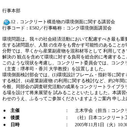
行事本部
12．コンクリート構造物の環境側面に関する講習会
行事コード：E582／行事略称：コンク環境側面講習会
環境問題は、我々の社会経済活動において配慮すべき最も重要
生する諸問題が、人類 の生存をも脅かす可能性のあることが現
分野では、早くから産業副産物を混和材等として 利用してき
解決の 観点を含めて環境に対する負荷を総合的に考慮するこ
このような現状を考慮し、コンクリート委員会では、コンクリー
（主査：堺孝司・香川 大学教授）を設置しました。
環境側面検討部会では、(1)環境設計フレーム・指針等に関する
する検討、(4)産業副産物 の利用に関する検討など、約2年
今般、同部会の調査研究活動の成果をコンクリートライブラリ
る場を設けて将来展望を 試みることといたしました。本講習
わせのうえ、ふるってご参加くださいますようご案内 申し上
●
主催
：
土木学会（担当：コンク
●
後援
：
（社）日本コンクリート
●
日時
：
2005年11月1日（火）10:30