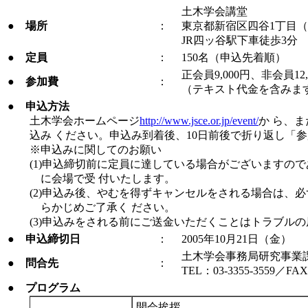
土木学会講堂
●
場所
：
東京都新宿区四谷1丁目
JR四ッ谷駅下車徒歩3分
●
定員
：
150名（申込先着順）
正会員9,000円、非会員12,
●
参加費
：
（テキスト代金を含みま
●
申込方法
土木学会ホームページ
http://www.jsce.or.jp/event/
か ら、
込み ください。申込み到着後、10日前後で折り返し「
※申込みに関してのお願い
(1)申込締切前に定員に達している場合がございますの
に会場で受 付いたします。
(2)申込み後、やむを得ずキャンセルをされる場合は、
らかじめご了承く ださい。
(3)申込みをされる前にご送金いただくことはトラブル
●
申込締切日
：
2005年10月21日（金）
土木学会事務局研究事業
●
問合先
：
TEL：03-3355-3559／FAX
●
プログラム
開会挨拶