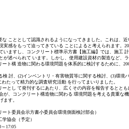
な こととして認識されるようになってきました。これは、近
実感をもって迫ってきている ことによると考えられます。20
ていますし、コンクリート標準示方書【施工編】では、施工 
とが述べられて います。しかし、使用建設資材の製造など、ラ
ト構 造物に関わる環境問題を体系的に検討するために、200
検 討、(2)インベントリ・有害物質等に関する検討、(3)環
間にわたって精力的な調査研究活動 を行ってまいりました。
ーとし て発刊するにあたり、広くその内容を報告するととも
会が、コンクリート構造物に関わる 環境問題を考える貴重な機
げます。
リート委員会示方書小委員会環境側面検討部会）
工学協会（予定）
～17:05