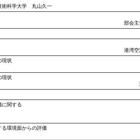
技術科学大学 丸山久一
部会主
港湾空
の現状
の現状
価に関する
する環境面からの評価