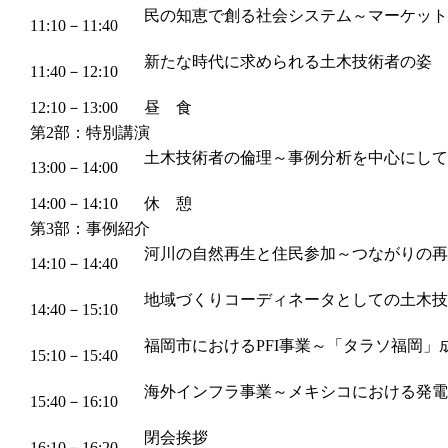
民の知恵で創る社会システム～マーケット
11:10－11:40
新たな時代に求められる土木技術者の姿
11:40－12:10
12:10－13:00
昼 食
第2部：特別講演
土木技術者の倫理～事例分析を中心にして
13:00－14:00
14:00－14:10
休 憩
第3部：事例紹介
河川の自然再生と住民参加～つながりの再
14:10－14:40
地域づくりコーディネータとしての土木技
14:40－15:10
福岡市におけるPFI事業～「タラソ福岡」
15:10－15:40
海外インフラ事業～メキシコにおける発電
15:40－16:10
閉会挨拶
16:10－16:20