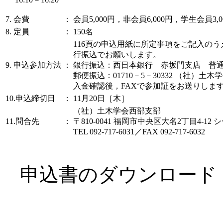
7. 会費
：
会員5,000円，非会員6,000円，学生会員3,0
8. 定員
：
150名
116頁の申込用紙に所定事項をご記入の
行振込でお願いします。
9. 申込参加方法
：
銀行振込：西日本銀行 赤坂門支店 普通 1
郵便振込：01710－5－30332 （社）土
入金確認後，FAXで参加証をお送りしま
10.申込締切日
：
11月20日［木］
（社）土木学会西部支部
11.問合先
：
〒810‐0041 福岡市中央区大名2丁目4-1
TEL 092-717‐6031／FAX 092-717‐6032
申込書のダウンロー