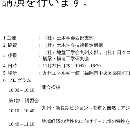
講演を行います。
1.主催
：
（社）土木学会西部支部
2. 協賛
：
（社）土木学会技術推進機構
（社）地盤工学会九州支部，（社）日本
3. 後援
：
橋梁・構造工学研究会
4. 日時
：
11月27日［木］10:00－16:20
5. 場所
：
九州エネルギー館（福岡市中央区薬院4丁目13-55
6. プログラム
開会挨拶
10:00－10:10
第1部：講習会
九州・新長期ビジョン～都市と自然，アジ
10:10－10:40
地域経済の活性化に向けて～九州の特性を
10:40－11:10